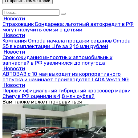
Search
for:
Новости
Страховщик Бондарева: льготный автокредит в РФ
могут получить семьи с детьми
Новости
Компания Omoda начала продажи седанов Omoda
S5 в комплектации Life за 2,16 млн рублей
Новости
Срок ожидания импортных автомобильных
запчастей в РФ увеличился до полугода
Новости
АВТОВАЗ с 10 мая выходит из корпоративного
отпуска и начинает производство LADA Vesta NG
Новости
Первый официальный гибридный кроссовер марки
Chery в РФ оценили в 4,8 млн рублей
Вам также может понравиться