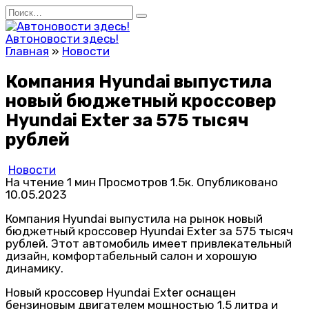
Перейти
Search
к
for:
содержанию
Автоновости здесь!
Главная
»
Новости
Компания Hyundai выпустила
новый бюджетный кроссовер
Hyundai Exter за 575 тысяч
рублей
Новости
На чтение
1 мин
Просмотров
1.5к.
Опубликовано
10.05.2023
Компания Hyundai выпустила на рынок новый
бюджетный кроссовер Hyundai Exter за 575 тысяч
рублей. Этот автомобиль имеет привлекательный
дизайн, комфортабельный салон и хорошую
динамику.
Новый кроссовер Hyundai Exter оснащен
бензиновым двигателем мощностью 1,5 литра и