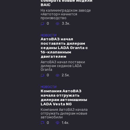
собирать новые модели
BAIC
На калининградском заводе
«Автотор» начнется
производство
0
3.3к.
НОВОСТИ
АвтоВАЗ начал
поставлять дилерам
седаны LADA Granta с
16-клапанным
двигателем
АвтоВАЗ начал поставки
дилерам седанов LADA
Granta
0
2.5к.
НОВОСТИ
Компания АвтоВАЗ
начала отгружать
дилерам автомашины
LADA Vesta NG
Компания АвтоВАЗ начала
отгружать дилерам новые
автомобили
0
1.4к.